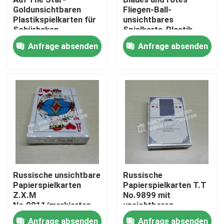
Goldunsichtbaren
Fliegen-Ball-
Plastikspielkarten für
unsichtbares
Über uns
Schürhaken-
Spielkarte-Plastik-
Analysator
UVinfrarot
Anfrage absenden
Anfrage absenden
Werksbesichtigung
Qualitätskontrolle
Kontakt mit uns
Neuigkeiten
Russische unsichtbare
Russische
Papierspielkarten
Papierspielkarten T.T
Bitte um ein Angebot
Z.X.M
No.9899 mit
No.9811/markierten
unsichtbaren
Schürhaken-Karten
Markierungen/Linsen
Unsichtbare Spielkarten
Anfrage absenden
Anfrage absenden