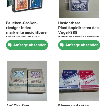
Brücken-Größen-
Unsichtbare
riesiger Index-
Plastikspielkarten des
markierte unsichtbare
Vogel-888
Plastikschürhaken-
100%/Betrugschürhaken-
Betrüger-Karte GYT
Karten
Anfrage absenden
Anfrage absenden
klassischer
Zu Hause
Produkte
Videos
Auf The Star-
Blaues und rotes