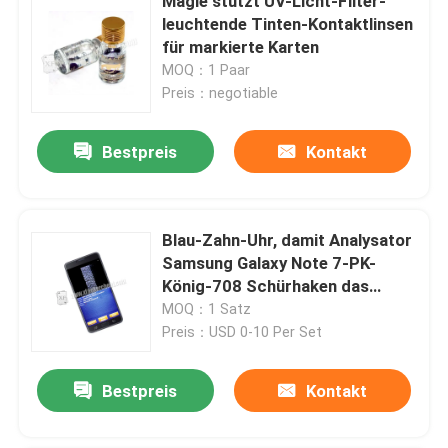
Magie stützt UV-Licht-Filter-
leuchtende Tinten-Kontaktlinsen
für markierte Karten
MOQ：1 Paar
Preis：negotiable
Bestpreis
Kontakt
Blau-Zahn-Uhr, damit Analysator
Samsung Galaxy Note 7-PK-
König-708 Schürhaken das
Ergebnis sieht
MOQ：1 Satz
Preis：USD 0-10 Per Set
Bestpreis
Kontakt