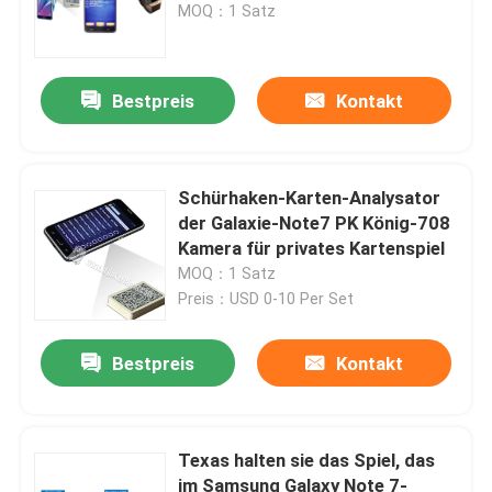
Spiel
MOQ：1 Satz
Bestpreis
Kontakt
Schürhaken-Karten-Analysator
der Galaxie-Note7 PK König-708
Kamera für privates Kartenspiel
MOQ：1 Satz
Preis：USD 0-10 Per Set
Bestpreis
Kontakt
Texas halten sie das Spiel, das
im Samsung Galaxy Note 7-