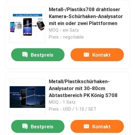
Metall-/Plastiks708 drahtloser
Kamera-Schürhaken-Analysator
mit ein oder zwei Plattformen
MOQ：ein Satz
Preis：negotiable
Bestpreis
Kontakt
Metall/Plastikschürhaken-
Analysator mit 30-80cm
Zu Hause
Abtastbereich PK König S708
MOQ：1 Satz
Preis：USD / 1-10 / SET
Produkte
Bestpreis
Kontakt
Spielender Plastik Italiener Modiano Texas Holdem markierte ich Karten-Schürhaken
Videos