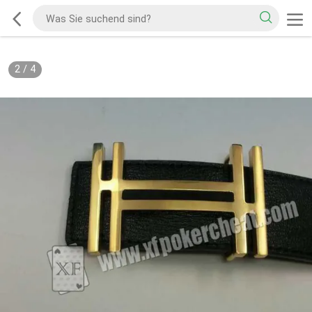
2
/
4