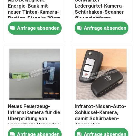
Energie-Bank mit
Ledergürtel-Kamera-
neuer Tinten-Kamera-
Schürhaken-Scanner
Über uns
Breiten-Strecke 30cm
für unsichtbare
Strichkode-
Anfrage absenden
Anfrage absenden
signifikante
Spielkarten
Werksbesichtigung
Qualitätskontrolle
Kontakt mit uns
Neuigkeiten
Neues Feuerzeug-
Infrarot-Nissan-Auto-
Infrarotkamera für die
Schlüssel-Kamera,
Bitte um ein Angebot
Überprüfung von
damit Schürhaken-
unsichtbare Barcodes
Analysator
signifikanten
unsichtbare Tinten-
Unsichtbare Spielkarten
Anfrage absenden
Anfrage absenden