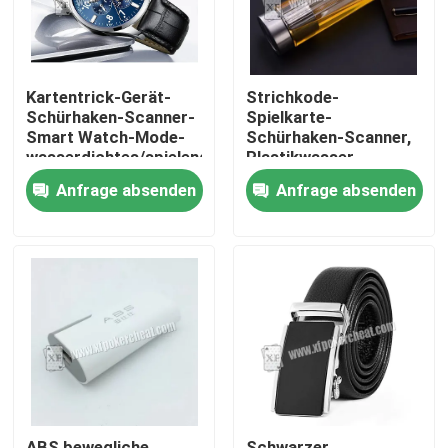
Kartentrick-Gerät-
Strichkode-
Schürhaken-Scanner-
Spielkarte-
Smart Watch-Mode-
Schürhaken-Scanner,
wasserdichtes/spielendes
Plastikwasser-
Gerät
Schalen-Kamera
Anfrage absenden
Anfrage absenden
Zu Hause
Produkte
Videos
ABS bewegliche
Schwarzer