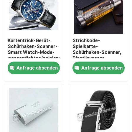
Kartentrick-Gerät-
Strichkode-
Schürhaken-Scanner-
Spielkarte-
Smart Watch-Mode-
Schürhaken-Scanner,
wasserdichtes/spielendes
Plastikwasser-
Gerät
Schalen-Kamera
Anfrage absenden
Anfrage absenden
Zu Hause
Produkte
Videos