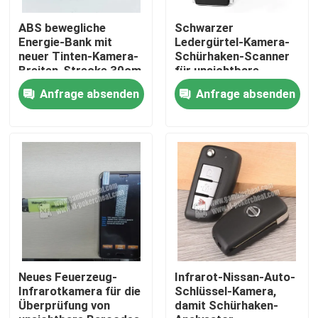
ABS bewegliche
Schwarzer
Über uns
Energie-Bank mit
Ledergürtel-Kamera-
neuer Tinten-Kamera-
Schürhaken-Scanner
Breiten-Strecke 30cm
für unsichtbare
Strichkode-
Werksbesichtigung
Anfrage absenden
Anfrage absenden
signifikante
Spielkarten
Qualitätskontrolle
Kontakt mit uns
Neuigkeiten
Bitte um ein Angebot
Neues Feuerzeug-
Infrarot-Nissan-Auto-
Infrarotkamera für die
Schlüssel-Kamera,
Überprüfung von
damit Schürhaken-
Unsichtbare Spielkarten