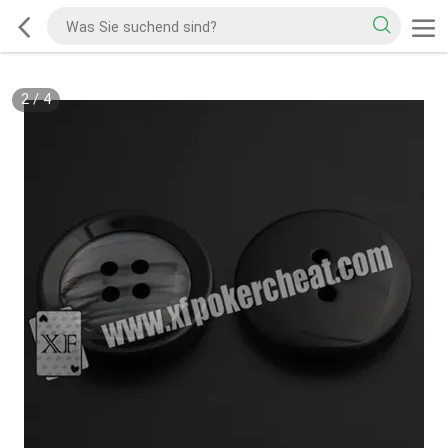
2
/
4