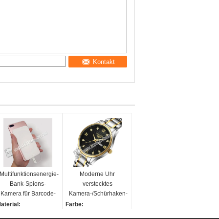
Kontakt
Multifunktionsenergie-
Moderne Uhr
Bank-Spions-
verstecktes
Kamera für Barcode-
Kamera-/Schürhaken-
markierte Karten mit
Scanner Matal-
aterial:
Farbe:
Langstrecke
Material 6 - 20cm
lastik
ALS SHOW