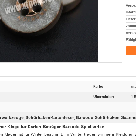
Verpa
Infor
Liefer
Zahlu
Verso
Fähigk
Farbe:
gr
Übermittler:
1.
rwerkzeuge
SchürhakenKartenleser
Barcode-Schürhaken-Scanne
,
,
r-Klage für Karten-Betrüger-Barcode-Spielkarten
en Klagen ist für Winter bestimmt. Im Winter tragen wir mehr Kleidung