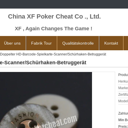
China XF Poker Cheat Co ., Ltd.
XF , Again Changes The Game !
Über uns
Fabrik Tour
Qualitätskontrolle
Kontakt
Doppelter HD-Barcode-Spielkarte-Scanner/Schürhaken-Betruggerät
te-Scanner/Schürhaken-Betruggerät
Produk
Herkun
Mark
Zertif
Model
Zahlu
Min B
Preis: