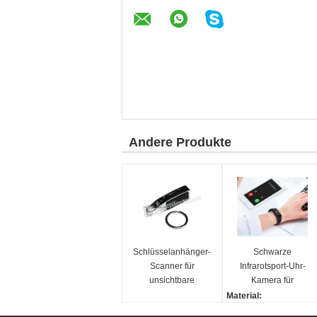
Andere Produkte
Schlüsselanhänger-
Schwarze
Scanner für
Infrarotsport-Uhr-
unsichtbare
Kamera für
markierte Spielkarten
Schürhaken-
Material:
PK König-S708
Analysator,
Plastik