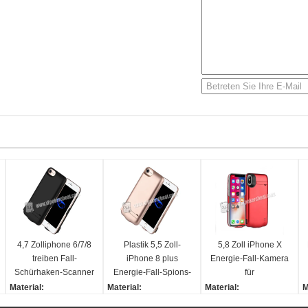
4,7 Zolliphone 6/7/8
Plastik 5,5 Zoll-
5,8 Zoll iPhone X
treiben Fall-
iPhone 8 plus
Energie-Fall-Kamera
Schürhaken-Scanner
Energie-Fall-Spions-
für
mit IR-Kamera nach
Kamera/Spielkarte-
Schürhakenbetrüger
Material:
Material:
Material:
M
innen an, um
Scanner
mit 20 - 60cm dem
Plastik
Plastik
Plastik
P