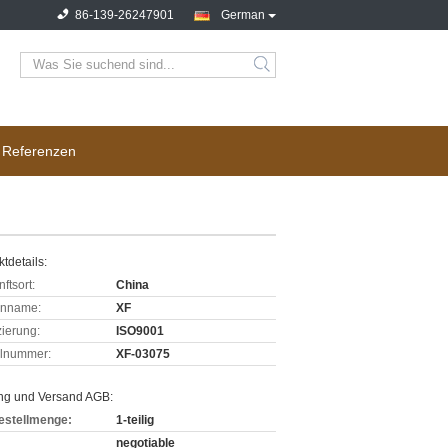
86-139-26247901
German
Referenzen
tdetails:
ftsort:
China
enname:
XF
izierung:
ISO9001
lnummer:
XF-03075
ng und Versand AGB:
estellmenge:
1-teilig
negotiable