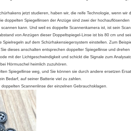
.
hürhakens jetzt studieren, haben wir, die reife Technologie, wenn wir
Die doppelten Spiegellinsen der Anzüge sind zwei der hochauflösenden
 scannen kann. Und weil es doppelte Scannenkamera ist, ist sein Scan
tand von Anzügen dieser Doppeltspiegel-Linse ist bis 80 cm und sei
die Spielregeln auf dem Schürhakensiegersystem einstellen. Zum Beispie
Sie dieses anschalten entsprechen doppelter Spiegellinse und drehen s
de mit der Lichtgeschwindigkeit und schickt die Signale zum Analysat
rbei Hörmuschel heimlich zuzuhören.
lten Spiegellinse weg, und Sie können sie durch andere ersetzen Ersatz
in Bedarf, auf seiner Batterie viel zu zahlen.
er doppelten Scannenlinse der einzelnen Gebrauchsklagen.