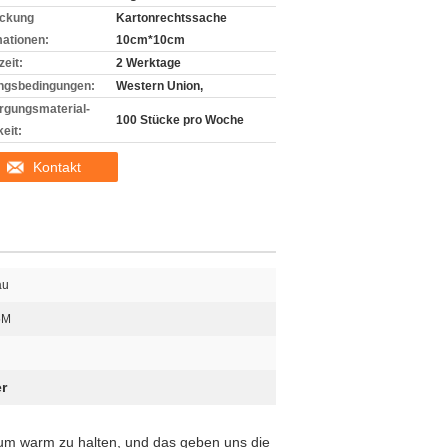
ckung
Kartonrechtssache
mationen:
10cm*10cm
zeit:
2 Werktage
ngsbedingungen:
Western Union,
rgungsmaterial-
100 Stücke pro Woche
eit:
Kontakt
au
5M
r
, um warm zu halten, und das geben uns die