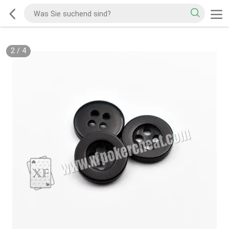
2
/
4