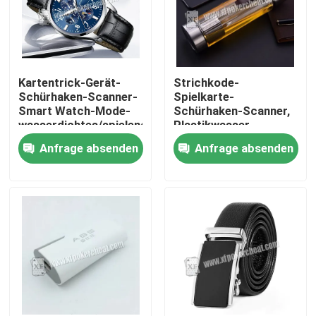
Kartentrick-Gerät-
Strichkode-
Schürhaken-Scanner-
Spielkarte-
Smart Watch-Mode-
Schürhaken-Scanner,
wasserdichtes/spielendes
Plastikwasser-
Gerät
Schalen-Kamera
Anfrage absenden
Anfrage absenden
Zu Hause
Produkte
Videos