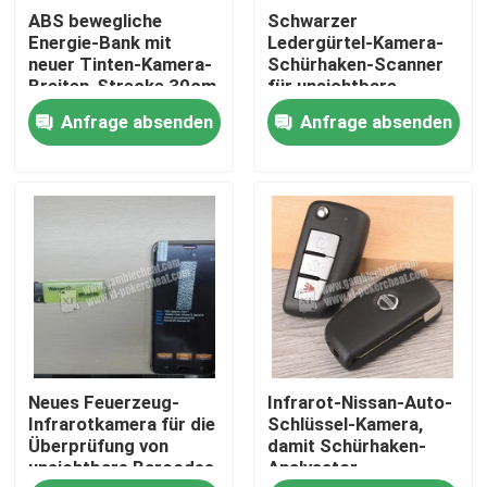
ABS bewegliche
Schwarzer
Energie-Bank mit
Ledergürtel-Kamera-
Über uns
neuer Tinten-Kamera-
Schürhaken-Scanner
Breiten-Strecke 30cm
für unsichtbare
Strichkode-
Anfrage absenden
Anfrage absenden
signifikante
Werksbesichtigung
Spielkarten
Qualitätskontrolle
Kontakt mit uns
Neuigkeiten
Neues Feuerzeug-
Infrarot-Nissan-Auto-
Bitte um ein Angebot
Infrarotkamera für die
Schlüssel-Kamera,
Überprüfung von
damit Schürhaken-
unsichtbare Barcodes
Analysator
Unsichtbare Spielkarten