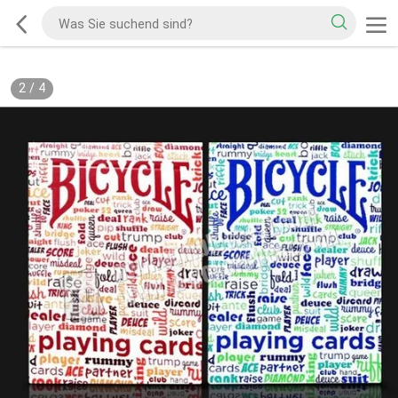
2
/
4