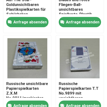
Goldunsichtbaren
Fliegen-Ball-
Plastikspielkarten für
unsichtbares
Über uns
Schürhaken-
Spielkarte-Plastik-
Analysator
UVinfrarot
Anfrage absenden
Anfrage absenden
Werksbesichtigung
Qualitätskontrolle
Kontakt mit uns
Neuigkeiten
Russische unsichtbare
Russische
Papierspielkarten
Papierspielkarten T.T
Bitte um ein Angebot
Z.X.M
No.9899 mit
No.9811/markierten
unsichtbaren
Schürhaken-Karten
Markierungen/Linsen
Unsichtbare Spielkarten
Anfrage absenden
Anfrage absenden