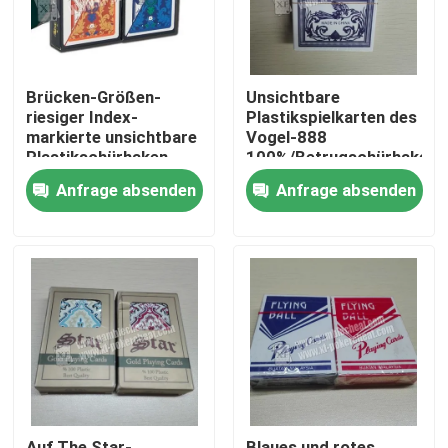
Brücken-Größen-
Unsichtbare
riesiger Index-
Plastikspielkarten des
markierte unsichtbare
Vogel-888
Plastikschürhaken-
100%/Betrugschürhaken-
Betrüger-Karte GYT
Karten
Anfrage absenden
Anfrage absenden
klassischer
Zu Hause
Produkte
Videos
Auf The Star-
Blaues und rotes