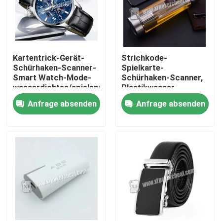
Kartentrick-Gerät-
Strichkode-
Schürhaken-Scanner-
Spielkarte-
Smart Watch-Mode-
Schürhaken-Scanner,
wasserdichtes/spielendes
Plastikwasser-
Gerät
Schalen-Kamera
Anfrage absenden
Anfrage absenden
Zu Hause
Produkte
Videos