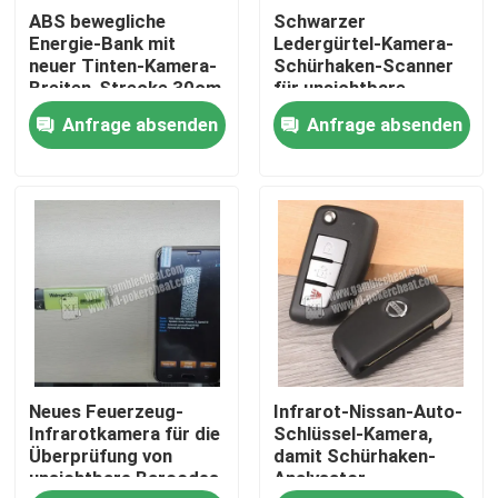
ABS bewegliche
Schwarzer
Energie-Bank mit
Ledergürtel-Kamera-
Über uns
neuer Tinten-Kamera-
Schürhaken-Scanner
Breiten-Strecke 30cm
für unsichtbare
Strichkode-
Anfrage absenden
Anfrage absenden
signifikante
Werksbesichtigung
Spielkarten
Qualitätskontrolle
Kontakt mit uns
Neuigkeiten
Neues Feuerzeug-
Infrarot-Nissan-Auto-
Bitte um ein Angebot
Infrarotkamera für die
Schlüssel-Kamera,
Überprüfung von
damit Schürhaken-
unsichtbare Barcodes
Analysator
Unsichtbare Spielkarten