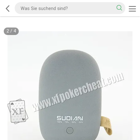
2
/
4