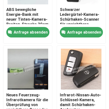
ABS bewegliche
Schwarzer
Über uns
Energie-Bank mit
Ledergürtel-Kamera-
neuer Tinten-Kamera-
Schürhaken-Scanner
Breiten-Strecke 30cm
für unsichtbare
Strichkode-
Werksbesichtigung
Anfrage absenden
Anfrage absenden
signifikante
Spielkarten
Qualitätskontrolle
Kontakt mit uns
Neuigkeiten
Bitte um ein Angebot
Neues Feuerzeug-
Infrarot-Nissan-Auto-
Infrarotkamera für die
Schlüssel-Kamera,
Überprüfung von
damit Schürhaken-
Unsichtbare Spielkarten