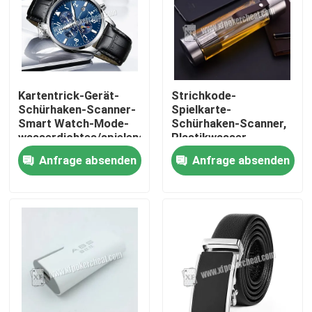
Kartentrick-Gerät-
Strichkode-
Schürhaken-Scanner-
Spielkarte-
Smart Watch-Mode-
Schürhaken-Scanner,
wasserdichtes/spielendes
Plastikwasser-
Gerät
Schalen-Kamera
Anfrage absenden
Anfrage absenden
Zu Hause
Produkte
Videos