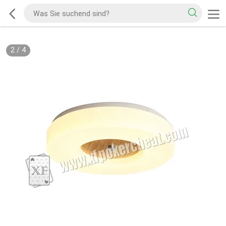
2
/
4