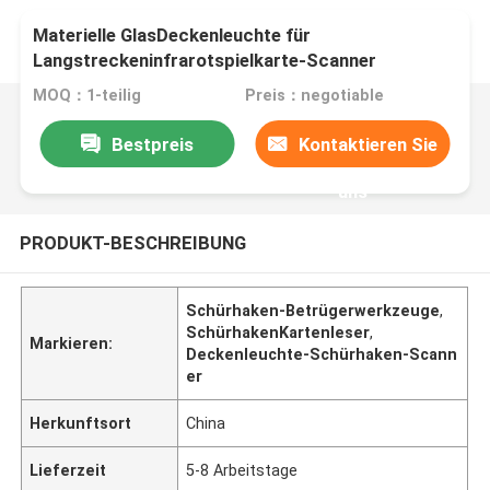
Materielle GlasDeckenleuchte für
Langstreckeninfrarotspielkarte-Scanner
MOQ：1-teilig
Preis：negotiable
Bestpreis
Kontaktieren Sie
uns
PRODUKT-BESCHREIBUNG
Schürhaken-Betrügerwerkzeuge
,
SchürhakenKartenleser
,
Markieren:
Deckenleuchte-Schürhaken-Scann
er
Herkunftsort
China
Lieferzeit
5-8 Arbeitstage