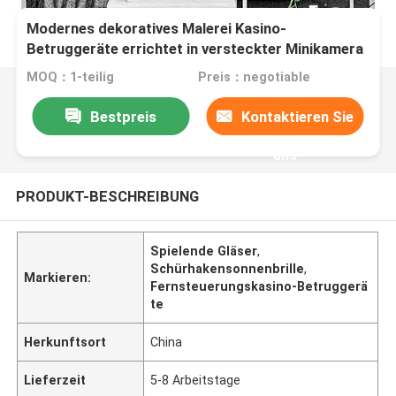
Modernes dekoratives Malerei Kasino-
Betruggeräte errichtet in versteckter Minikamera
mit drahtloser Fernbedienung
MOQ：1-teilig
Preis：negotiable
Bestpreis
Kontaktieren Sie
uns
PRODUKT-BESCHREIBUNG
Spielende Gläser
,
Schürhakensonnenbrille
,
Markieren:
Fernsteuerungskasino-Betruggerä
te
Herkunftsort
China
Lieferzeit
5-8 Arbeitstage