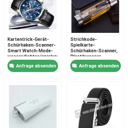
Kartentrick-Gerät-
Strichkode-
Schürhaken-Scanner-
Spielkarte-
Smart Watch-Mode-
Schürhaken-Scanner,
wasserdichtes/spielendes
Plastikwasser-
Gerät
Schalen-Kamera
Anfrage absenden
Anfrage absenden
Zu Hause
Produkte
Videos