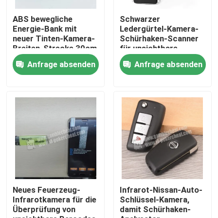
ABS bewegliche
Schwarzer
Über uns
Energie-Bank mit
Ledergürtel-Kamera-
neuer Tinten-Kamera-
Schürhaken-Scanner
Breiten-Strecke 30cm
für unsichtbare
Strichkode-
Werksbesichtigung
Anfrage absenden
Anfrage absenden
signifikante
Spielkarten
Qualitätskontrolle
Kontakt mit uns
Neuigkeiten
Bitte um ein Angebot
Neues Feuerzeug-
Infrarot-Nissan-Auto-
Infrarotkamera für die
Schlüssel-Kamera,
Überprüfung von
damit Schürhaken-
Unsichtbare Spielkarten