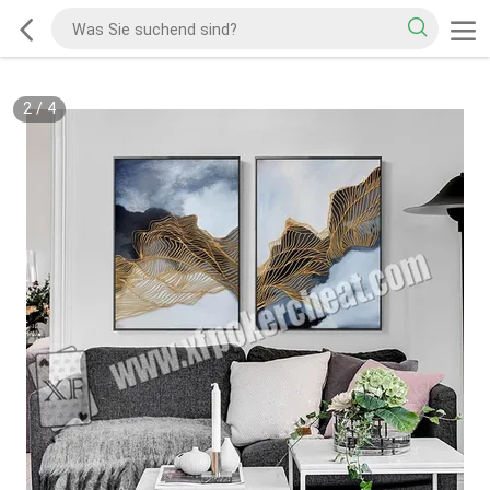
2
/
4