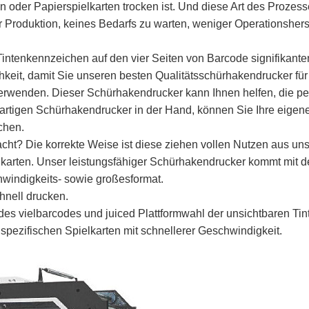
 oder Papierspielkarten trocken ist. Und diese Art des Prozess
 Produktion, keines Bedarfs zu warten, weniger Operationsher
Tintenkennzeichen auf den vier Seiten von Barcode signifikanten
ichkeit, damit Sie unseren besten Qualitätsschürhakendrucker fü
erwenden. Dieser Schürhakendrucker kann Ihnen helfen, die pers
ßartigen Schürhakendrucker in der Hand, können Sie Ihre eigene
chen.
acht? Die korrekte Weise ist diese ziehen vollen Nutzen aus 
arten. Unser leistungsfähiger Schürhakendrucker kommt mit de
windigkeits- sowie großesformat.
hnell drucken.
es vielbarcodes und juiced Plattformwahl der unsichtbaren Tin
pezifischen Spielkarten mit schnellerer Geschwindigkeit.