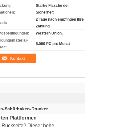
ckung
Starke Flasche der
mationen:
Sicherheit
2 Tage nach empfingen Ihre
zeit:
Zahlung
ngsbedingungen:
Western Union,
rgungsmaterial-
5.000 PC pro Monat
eit:
Kontakt
en-Schürhaken-Drucker
rten Plattformen
 Rückseite? Dieser hohe