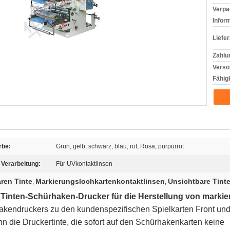
Verpa
Infor
Liefer
Zahlu
Verso
Fähigk
rbe:
Grün, gelb, schwarz, blau, rot, Rosa, purpurrot
 Verarbeitung:
Für UVkontaktlinsen
ren Tinte
Markierungslochkartenkontaktlinsen
Unsichtbare Tint
,
,
Tinten-Schürhaken-Drucker für die Herstellung von markie
kendruckers zu den kundenspezifischen Spielkarten Front und
n die Druckertinte, die sofort auf den Schürhakenkarten keine