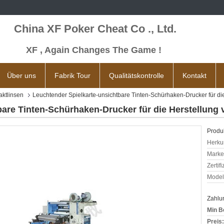
China XF Poker Cheat Co ., Ltd.
XF , Again Changes The Game !
Über uns
Fabrik Tour
Qualitätskontrolle
Kontakt
aktlinsen
Leuchtender Spielkarte-unsichtbare Tinten-Schürhaken-Drucker für die
are Tinten-Schürhaken-Drucker für die Herstellung 
Produk
Herkun
Mark
Zertif
Model
Zahlu
Min B
Preis: