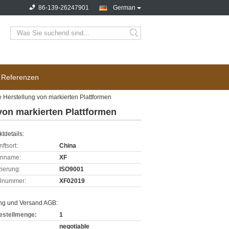
86-139-26247901
German
Referenzen
 Herstellung von markierten Plattformen
von markierten Plattformen
tdetails:
ftsort:
China
enname:
XF
izierung:
ISO9001
lnummer:
XF02019
ng und Versand AGB:
estellmenge:
1
negotiable