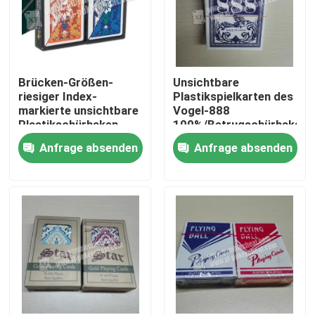
Brücken-Größen-
Unsichtbare
riesiger Index-
Plastikspielkarten des
markierte unsichtbare
Vogel-888
Plastikschürhaken-
100%/Betrugschürhaken-
Betrüger-Karte GYT
Karten
Anfrage absenden
Anfrage absenden
klassischer
Zu Hause
Produkte
Videos