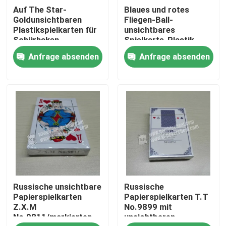
Auf The Star-
Blaues und rotes
Goldunsichtbaren
Fliegen-Ball-
Über uns
Plastikspielkarten für
unsichtbares
Schürhaken-
Spielkarte-Plastik-
Analysator
UVinfrarot
Anfrage absenden
Anfrage absenden
Werksbesichtigung
Qualitätskontrolle
Kontakt mit uns
Neuigkeiten
Russische unsichtbare
Russische
Bitte um ein Angebot
Papierspielkarten
Papierspielkarten T.T
Z.X.M
No.9899 mit
No.9811/markierten
unsichtbaren
Unsichtbare Spielkarten