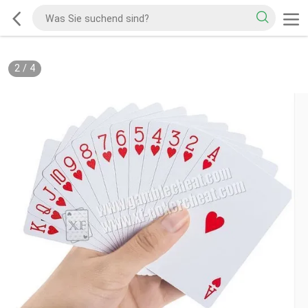
2
/
4