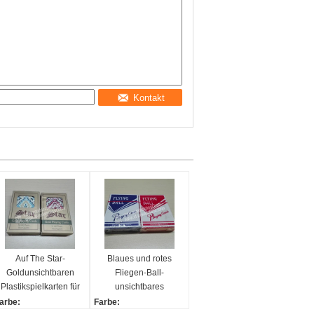
Kontakt
Auf The Star-
Blaues und rotes
Goldunsichtbaren
Fliegen-Ball-
Plastikspielkarten für
unsichtbares
Schürhaken-
Spielkarte-Plastik-
arbe:
Farbe: