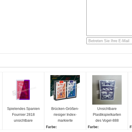
Spielendes Spanien
Brücken-Größen-
Unsichtbare
Fournier 2818
riesiger Index-
Plastikspielkarten
unsichtbare
markierte
des Vogel-888
markierte Spielkarten
unsichtbare
100%/Betrugschürhaken-
Farbe:
Farbe:
F