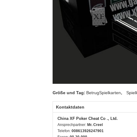
,
Größe und Tag:
BetrugSpielkarten
Spiel
Kontaktdaten
China XF Poker Cheat Co ., Ltd.
Ansprechpartner:
Mr. Creel
Telefon:
008613926247901