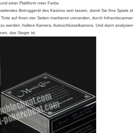
 und einer Plattform roter Farbe.
pielendes Betruggerät des Kasinos sein lassen, damit Sie Ihre Spiele 
Tinte auf ihren vier Seiten markieren umranden, durch Infrarotscann
zu werden, hellere Kamera, Autoschlüsselkamera. Und dann analysier
en, das Sieger ist.