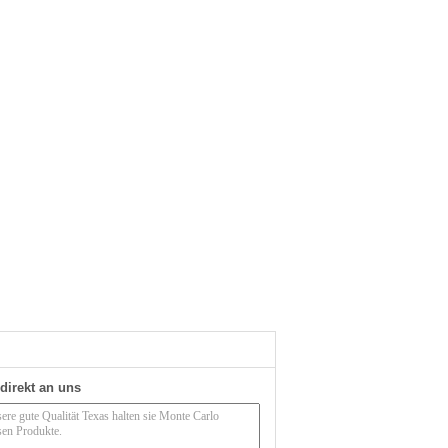
direkt an uns