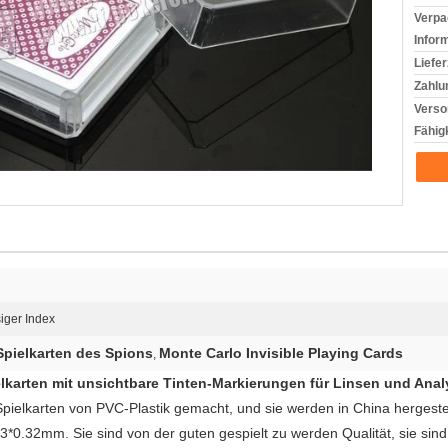
Verpa
Infor
Liefer
Zahlu
Verso
Fähigk
iger Index
Spielkarten des Spions
Monte Carlo Invisible Playing Cards
,
elkarten mit unsichtbare Tinten-Markierungen für Linsen und Anal
pielkarten von PVC-Plastik gemacht, und sie werden in China hergestell
0.32mm. Sie sind von der guten gespielt zu werden Qualität, sie sind