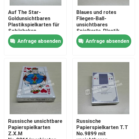
Auf The Star-
Blaues und rotes
Über uns
Goldunsichtbaren
Fliegen-Ball-
Plastikspielkarten für
unsichtbares
Schürhaken-
Spielkarte-Plastik-
Analysator
UVinfrarot
Werksbesichtigung
Anfrage absenden
Anfrage absenden
Qualitätskontrolle
Kontakt mit uns
Neuigkeiten
Bitte um ein Angebot
Russische unsichtbare
Russische
Papierspielkarten
Papierspielkarten T.T
Z.X.M
No.9899 mit
Unsichtbare Spielkarten