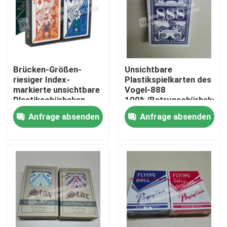
Brücken-Größen-
Unsichtbare
riesiger Index-
Plastikspielkarten des
markierte unsichtbare
Vogel-888
Plastikschürhaken-
100%/Betrugschürhaken-
Betrüger-Karte GYT
Karten
Anfrage absenden
Anfrage absenden
klassischer
Zu Hause
Produkte
Videos