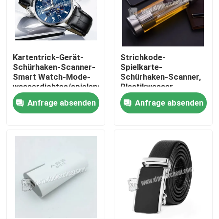
Kartentrick-Gerät-
Strichkode-
Schürhaken-Scanner-
Spielkarte-
Smart Watch-Mode-
Schürhaken-Scanner,
wasserdichtes/spielendes
Plastikwasser-
Gerät
Schalen-Kamera
Anfrage absenden
Anfrage absenden
Zu Hause
Produkte
Videos