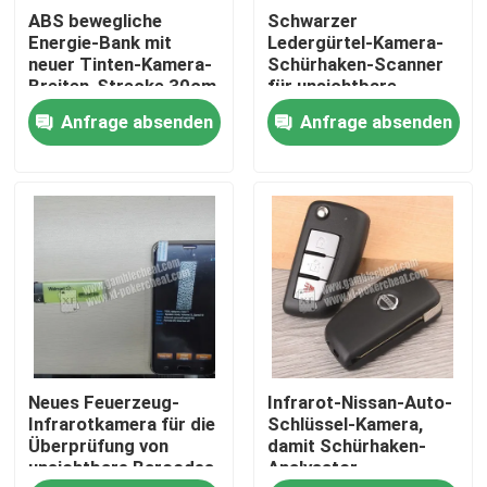
ABS bewegliche
Schwarzer
Energie-Bank mit
Ledergürtel-Kamera-
Über uns
neuer Tinten-Kamera-
Schürhaken-Scanner
Breiten-Strecke 30cm
für unsichtbare
Strichkode-
Anfrage absenden
Anfrage absenden
signifikante
Werksbesichtigung
Spielkarten
Qualitätskontrolle
Kontakt mit uns
Neuigkeiten
Neues Feuerzeug-
Infrarot-Nissan-Auto-
Bitte um ein Angebot
Infrarotkamera für die
Schlüssel-Kamera,
Überprüfung von
damit Schürhaken-
unsichtbare Barcodes
Analysator
Unsichtbare Spielkarten