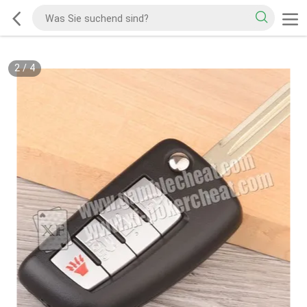
2
/
4